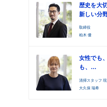
歴史を大
新しい分
取締役
柏木 優
女性でも
も、
責任ある
清掃スタッフ 
る。
大久保 瑞希