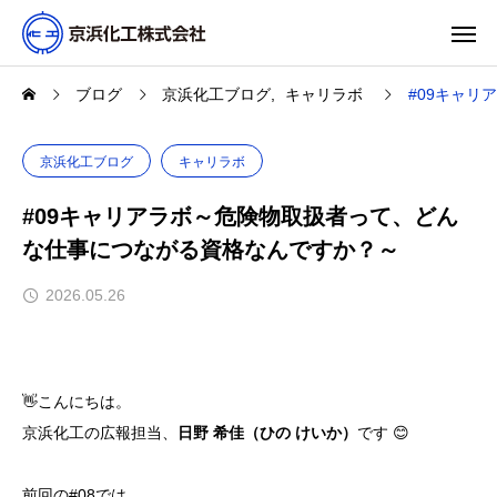
ブログ
京浜化工ブログ
キャリラボ
#09キャ
京浜化工ブログ
キャリラボ
#09キャリアラボ～危険物取扱者って、どん
な仕事につながる資格なんですか？～
2026.05.26
👋こんにちは。
京浜化工の広報担当、
日野 希佳（ひの けいか）
です 😊
前回の#08では、